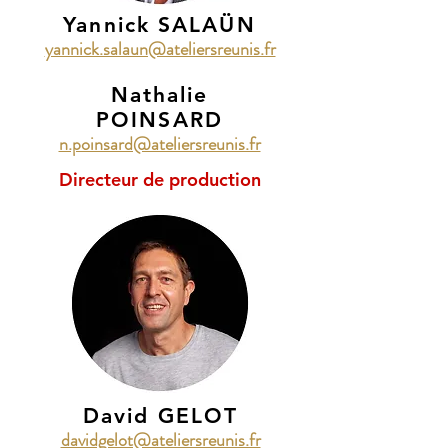
Yannick SALAÜN
yannick.salaun@ateliersreunis.fr
Nathalie
POINSARD
n.poinsard@ateliersreunis.fr
Directeur de production
David GELOT
davidgelot@ateliersreunis.fr