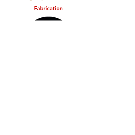
Fabrication
Laurent MOREL
laurent.morel@ateliersreunis.fr